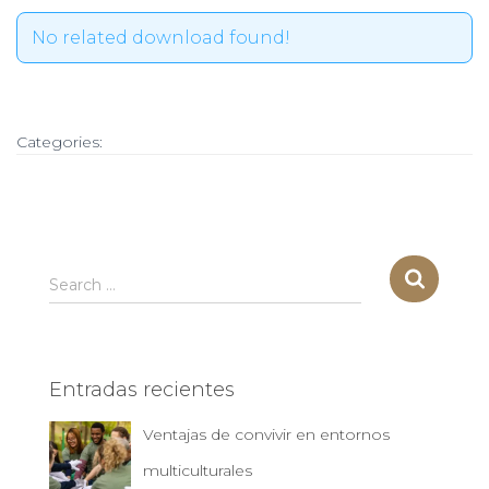
No related download found!
Categories:
S
Search …
e
a
r
c
Entradas recientes
h
f
Ventajas de convivir en entornos
o
r
multiculturales