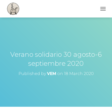
T
O
G
G
L
E
N
A
V
Verano solidario 30 agosto-6
I
G
septiembre 2020
A
T
Published by
VEM
on
18 March 2020
I
O
N