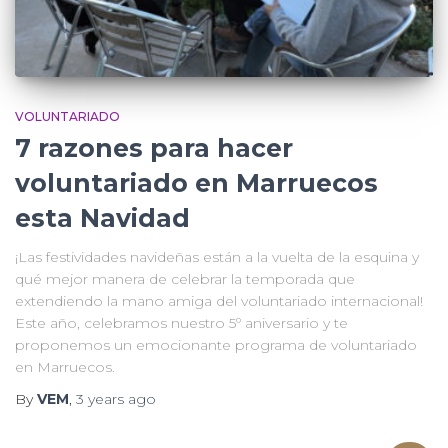
VOLUNTARIADO
7 razones para hacer
voluntariado en Marruecos
esta Navidad
¡Las festividades navideñas están a la vuelta de la esquina y
qué mejor manera de celebrar la temporada que
extendiendo la mano amiga del voluntariado internacional!
Este año, celebramos nuestro 5º aniversario y te
proponemos un emocionante programa de voluntariado
en Marruecos.
By
VEM
,
3 years
ago