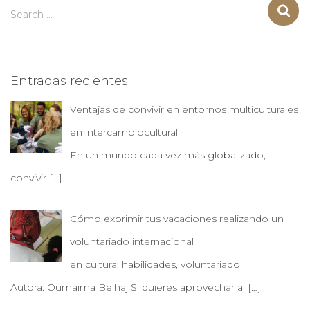
S
Search …
e
a
r
c
Entradas recientes
h
f
Ventajas de convivir en entornos multiculturales
o
r
en intercambiocultural
:
En un mundo cada vez más globalizado,
convivir
[…]
Cómo exprimir tus vacaciones realizando un
voluntariado internacional
en cultura, habilidades, voluntariado
Autora: Oumaima Belhaj Si quieres aprovechar al
[…]