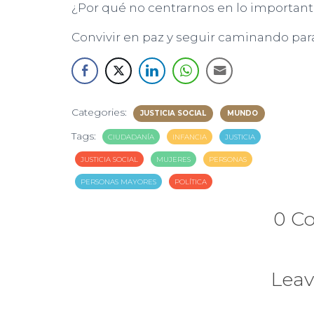
¿Por qué no centrarnos en lo important
Convivir en paz y seguir caminando para q
Categories:
JUSTICIA SOCIAL
MUNDO
Tags:
CIUDADANÍA
INFANCIA
JUSTICIA
JUSTICIA SOCIAL
MUJERES
PERSONAS
PERSONAS MAYORES
POLÍTICA
0 C
Leav