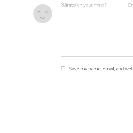
Name
What's on your mind?
*
E
Save my name, email, and webs