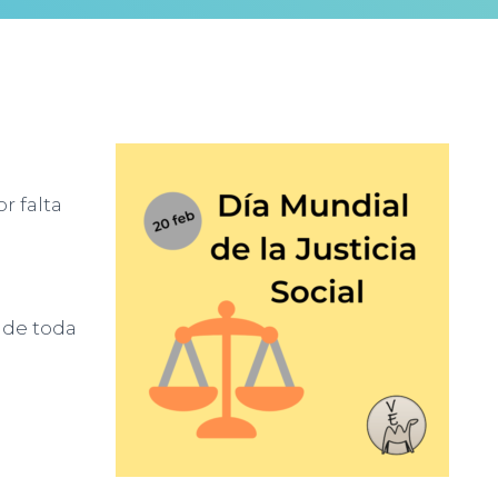
 falta
 de toda
á