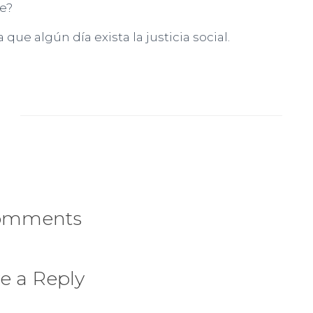
e?
ue algún día exista la justicia social.
omments
e a Reply