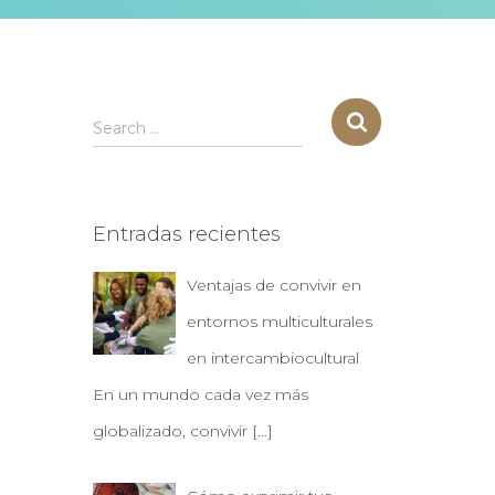
S
Search …
e
a
r
c
Entradas recientes
h
f
Ventajas de convivir en
o
r
entornos multiculturales
:
en intercambiocultural
En un mundo cada vez más
globalizado, convivir
[…]