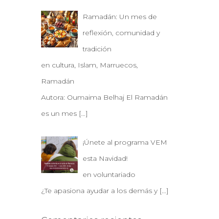
Ramadán: Un mes de
reflexión, comunidad y
tradición
en cultura, Islam, Marruecos,
Ramadán
Autora: Oumaima Belhaj El Ramadán
es un mes
[…]
¡Únete al programa VEM
esta Navidad!
en voluntariado
¿Te apasiona ayudar a los demás y
[…]