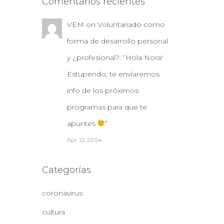
Comentarios recientes
VEM
on
Voluntariado como
forma de desarrollo personal
y ¿profesional?
: “
Hola Nora!
Estupendo, te enviaremos
info de los próximos
programas para que te
apuntes
”
Apr 12, 22:54
Categorías
coronavirus
cultura