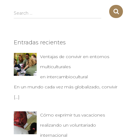
S
Search …
e
a
r
c
Entradas recientes
h
f
Ventajas de convivir en entornos
o
r
multiculturales
:
en intercambiocultural
En un mundo cada vez más globalizado, convivir
[…]
Cómo exprimir tus vacaciones
realizando un voluntariado
internacional