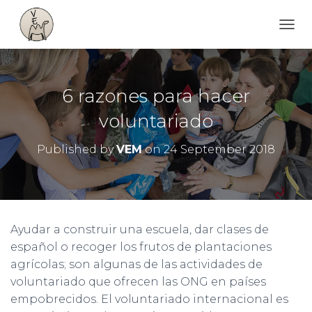
T
O
G
G
L
6 razones para hacer
E
N
voluntariado
A
V
Published by
VEM
on
24 September 2018
I
G
A
T
I
O
Ayudar a construir una escuela, dar clases de
N
español o recoger los frutos de plantaciones
agrícolas; son algunas de las actividades de
voluntariado que ofrecen las ONG en países
empobrecidos. El voluntariado internacional es