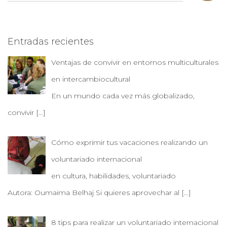
a
r
c
Entradas recientes
h
f
Ventajas de convivir en entornos multiculturales
o
r
en intercambiocultural
:
En un mundo cada vez más globalizado,
convivir
[…]
Cómo exprimir tus vacaciones realizando un
voluntariado internacional
en cultura, habilidades, voluntariado
Autora: Oumaima Belhaj Si quieres aprovechar al
[…]
8 tips para realizar un voluntariado internacional