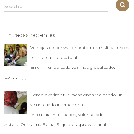
S
Search …
e
a
r
c
Entradas recientes
h
f
Ventajas de convivir en entornos multiculturales
o
r
en intercambiocultural
:
En un mundo cada vez más globalizado,
convivir
[…]
Cómo exprimir tus vacaciones realizando un
voluntariado internacional
en cultura, habilidades, voluntariado
Autora: Oumaima Belhaj Si quieres aprovechar al
[…]