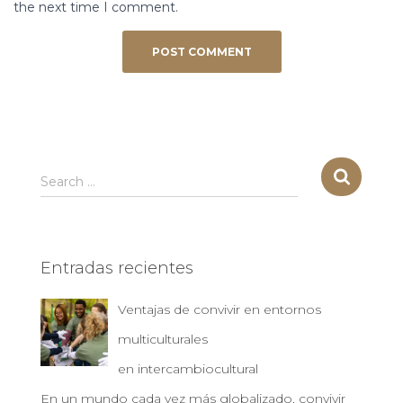
the next time I comment.
S
Search …
e
a
r
c
Entradas recientes
h
f
Ventajas de convivir en entornos
o
r
multiculturales
:
en intercambiocultural
En un mundo cada vez más globalizado, convivir